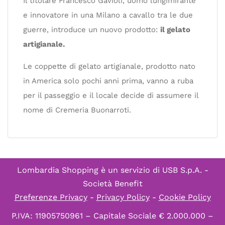
Il titolare Francesco Gavioli, uomo lungimirante
e innovatore in una Milano a cavallo tra le due
guerre, introduce un nuovo prodotto:
il gelato
artigianale.
Le coppette di gelato artigianale, prodotto nato
in America solo pochi anni prima, vanno a ruba
per il passeggio e il locale decide di assumere il
nome di Cremeria Buonarroti.
Lombardia Shopping è un servizio di
USB S.p.A. -
Società Benefit
Preferenze Privacy
-
Privacy Policy
-
Cookie Policy
P.IVA: 11905750961 – Capitale Sociale € 2.000.000 –