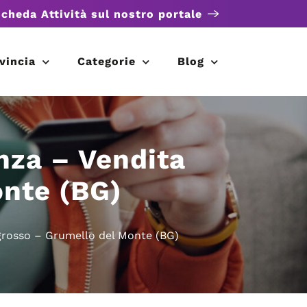
scheda Attività sul nostro portale
vincia
Categorie
Blog
nza – Vendita
onte (BG)
ngrosso – Grumello del Monte (BG)