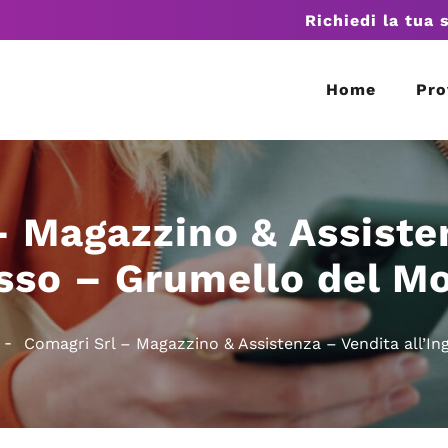
Richiedi la tua 
Home
Pro
– Magazzino & Assiste
osso – Grumello del M
Comagri Srl – Magazzino & Assistenza – Vendita all’I