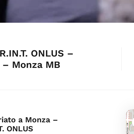
R.IN.T. ONLUS –
s – Monza MB
riato a Monza –
T. ONLUS