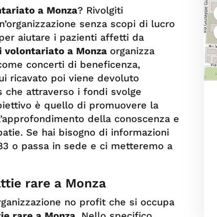
ntariato a Monza
? Rivolgiti
un’organizzazione senza scopi di lucro
per aiutare i pazienti affetti da
i volontariato a Monza
organizza
come concerti di beneficenza,
cui ricavato poi viene devoluto
us che attraverso i fondi svolge
biettivo è quello di promuovere la
e l’approfondimento della conoscenza e
atie. Se hai bisogno di informazioni
83 o passa in sede e ci metteremo a
ttie rare a Monza
organizzazione no profit che si occupa
tie rare a Monza
. Nello specifico