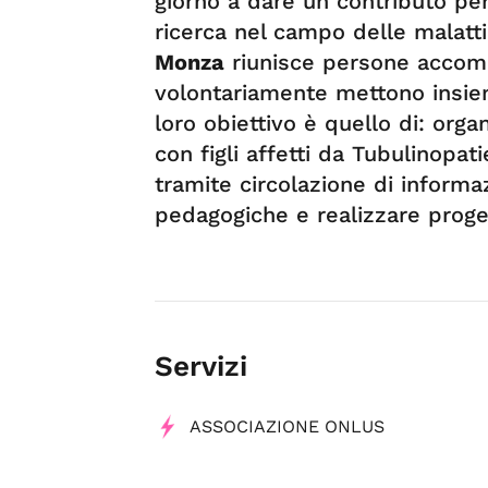
giorno a dare un contributo pe
ricerca nel campo delle malattie
Monza
riunisce persone acco
volontariamente mettono insieme
loro obiettivo è quello di: orga
con figli affetti da Tubulinopa
tramite circolazione di inform
pedagogiche e realizzare proget
Servizi
ASSOCIAZIONE ONLUS