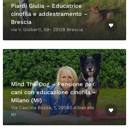
Piardi Giulia – Educatrice
cinofila e addestramento –
Brescia
via V. Gioberti, 59- 25128 Brescia
Mind The Dog – Pensione per
cani con educazione cinofila –
Milano (MI)
Via Cascina Bozza, 1, 20080 Albairate
MI