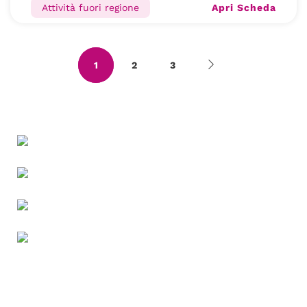
Apri Scheda
Attività fuori regione
1
2
3