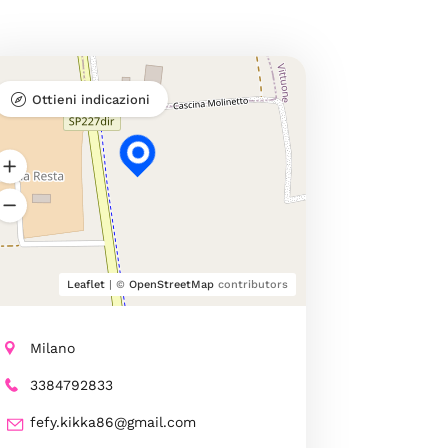
Ottieni indicazioni
Leaflet
| ©
OpenStreetMap
contributors
Milano
3384792833
fefy.kikka86@gmail.com