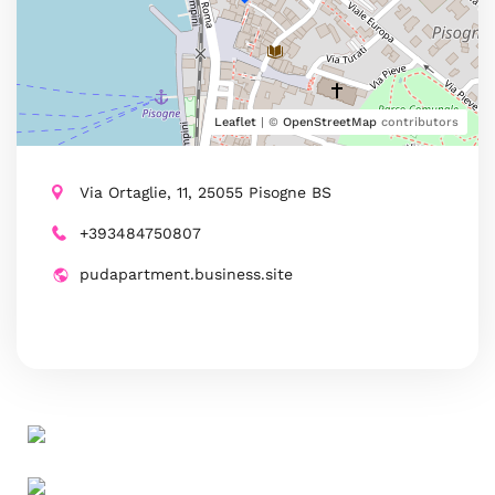
Leaflet
| ©
OpenStreetMap
contributors
Via Ortaglie, 11, 25055 Pisogne BS
+393484750807
pudapartment.business.site