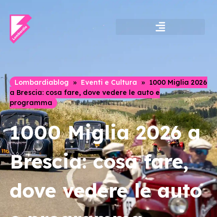
Lombardia Shopping
Luoghi da scoprire
Itinerari ed esperienze
Lombardiablog
»
Eventi e Cultura
»
1000 Miglia 2026
a Brescia: cosa fare, dove vedere le auto e
programma
1000 Miglia 2026 a
Brescia: cosa fare,
dove vedere le auto