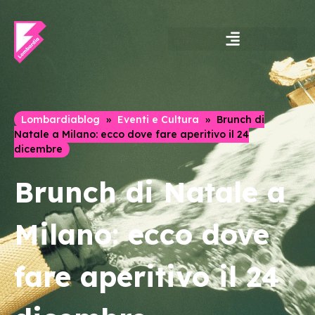
Lombardia Shopping
Luoghi da scoprire
Itinerari ed esperienze
Lombardiablog
»
Eventi e Cultura
»
Brunch di
Natale a Milano: ecco dove fare aperitivo il 24
dicembre
Brunch di Natale a
Milano: ecco dove
fare aperitivo il 24