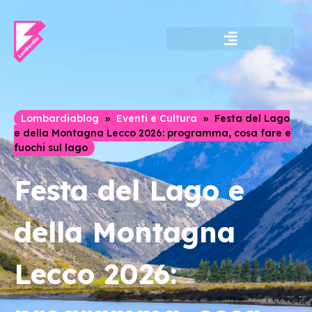
Lombardia Shopping
Luoghi da scoprire
Itinerari ed esperienze
Lombardiablog
»
Eventi e Cultura
»
Festa del Lago
e della Montagna Lecco 2026: programma, cosa fare e
fuochi sul lago
Festa del Lago e
della Montagna
Lecco 2026: