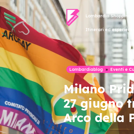
Lombardia Shopping
Itinerari ed esperienz
Lombardiablog
»
Eventi e C
Milano Prid
27 giugno t
Arco della 