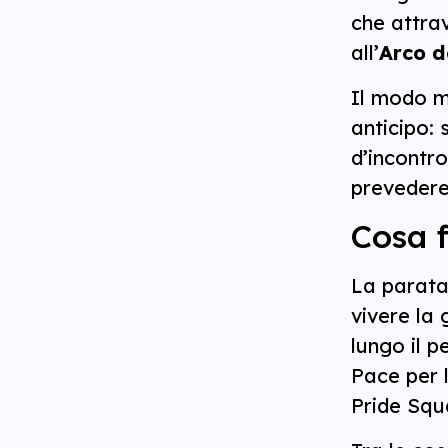
che attrav
all’
Arco d
Il modo mi
anticipo: 
d’incontro
prevedere 
Cosa f
La parata
vivere la 
lungo il p
Pace per l
Pride Squ