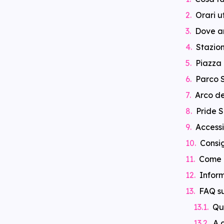
Orari u
Dove an
Stazion
Piazza 
Parco 
Arco de
Pride S
Accessi
Consig
Come a
Inform
FAQ su
Qu
A 