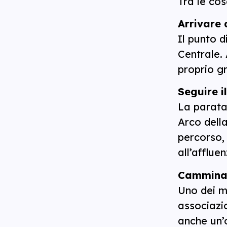
Tra le cos
Arrivare 
Il punto d
Centrale. 
proprio gr
Seguire i
La parata
Arco della
percorso,
all’affluen
Camminar
Uno dei m
associazion
anche un’o