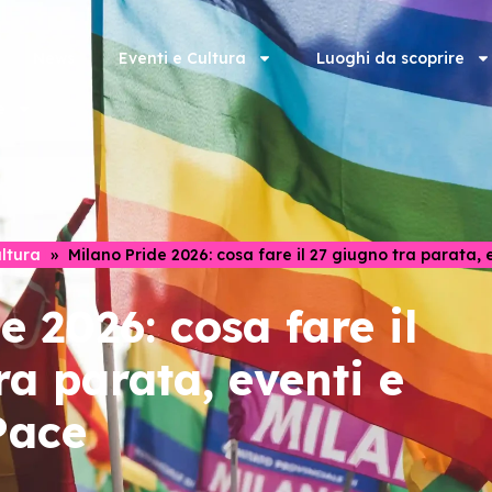
News
Eventi e Cultura
Luoghi da scoprire
e
ultura
»
Milano Pride 2026: cosa fare il 27 giugno tra parata, 
e 2026: cosa fare il
ra parata, eventi e
Pace