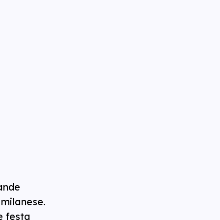
ande
 milanese.
e festa