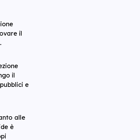
zione
ovare il
.
ezione
ngo il
pubblici e
anto alle
ride è
ppi