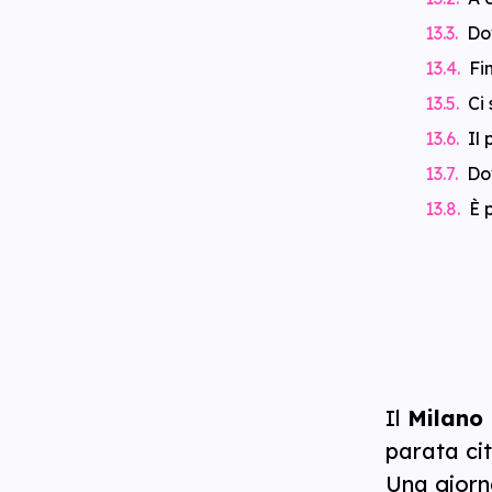
Do
Fi
Ci
Il
Do
È 
Il
Milano 
parata ci
Una giorn