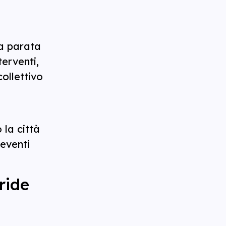
la parata
terventi,
collettivo
 la città
 eventi
ride