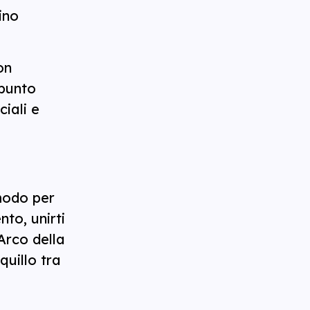
ino
on
 punto
ciali e
 modo per
to, unirti
’Arco della
quillo tra