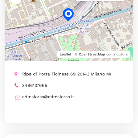
Leaflet
| ©
OpenStreetMap
contributors
Ripa di Porta Ticinese 69 20143 Milano MI
3486137665
admaioras@admaioras.it