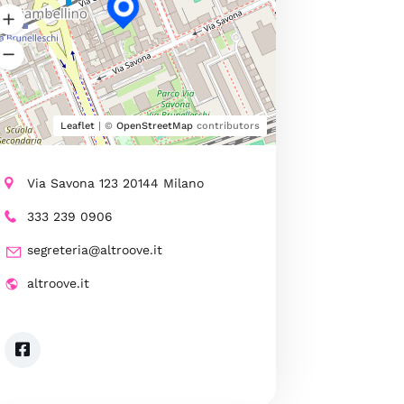
Leaflet
| ©
OpenStreetMap
contributors
Via Savona 123 20144 Milano
333 239 0906
segreteria@altroove.it
altroove.it