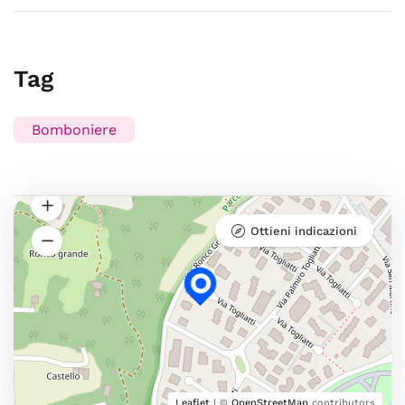
Tag
Bomboniere
Ottieni indicazioni
Leaflet
| ©
OpenStreetMap
contributors