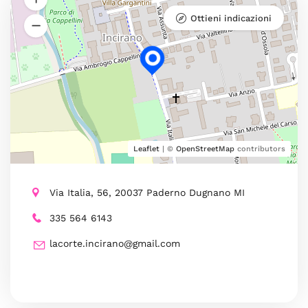
Ottieni indicazioni
Leaflet
| ©
OpenStreetMap
contributors
Via Italia, 56, 20037 Paderno Dugnano MI
335 564 6143
lacorte.incirano@gmail.com