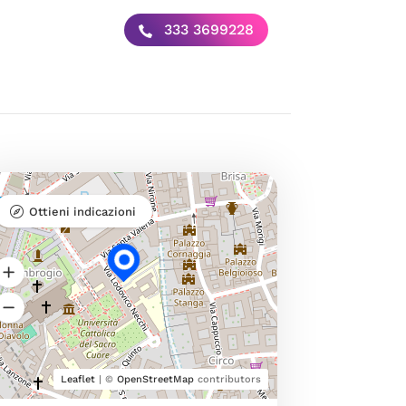
333 3699228
Ottieni indicazioni
Leaflet
| ©
OpenStreetMap
contributors