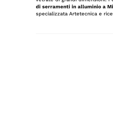
di serramenti in alluminio a M
specializzata Artetecnica e rice
Servizi
ASSISTENZA SERRANDE E
BASCULANTI
Tag