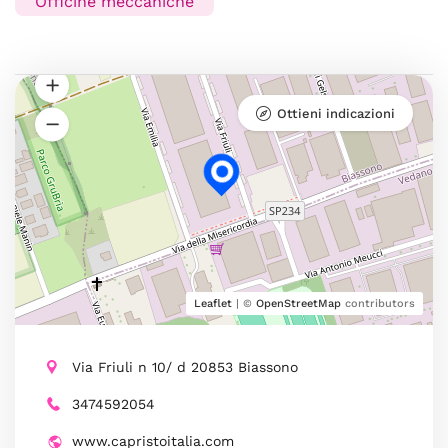
Officine meccaniche
Ottieni indicazioni
Leaflet
| ©
OpenStreetMap
contributors
Via Friuli n 10/ d 20853 Biassono
3474592054
www.capristoitalia.com