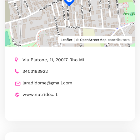
Leaflet
| ©
OpenStreetMap
contributors
Via Platone, 11, 20017 Rho MI
3403163922
laradidome@gmail.com
www.nutridoc.it