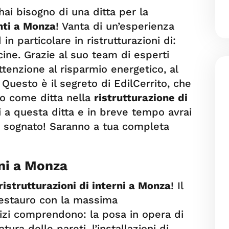
hai bisogno di una ditta per la
nti a Monza
! Vanta di un’esperienza
in particolare in ristrutturazioni di:
ine. Grazie al suo team di esperti
tenzione al risparmio energetico, al
 Questo è il segreto di EdilCerrito, che
to come ditta nella
ristrutturazione di
ti a questa ditta e in breve tempo avrai
 sognato! Saranno a tua completa
!
rni a Monza
ristrutturazioni di interni a Monza
! Il
restauro con la massima
rvizi comprendono: la posa in opera di
ura delle pareti, l’installazioni di