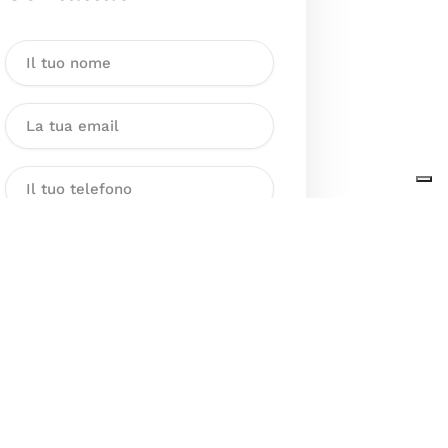
Dichiaro di aver preso visione
dell’Informativa sul trattamento
dei dati personali presente al
seguente
link
ai sensi degli artt. 13