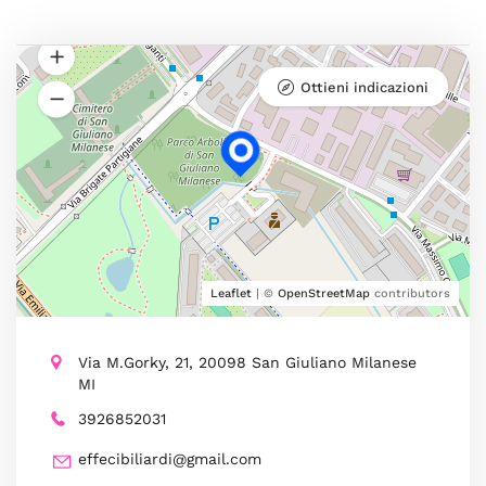
Ottieni indicazioni
Leaflet
| ©
OpenStreetMap
contributors
Via M.Gorky, 21, 20098 San Giuliano Milanese
MI
3926852031
effecibiliardi@gmail.com