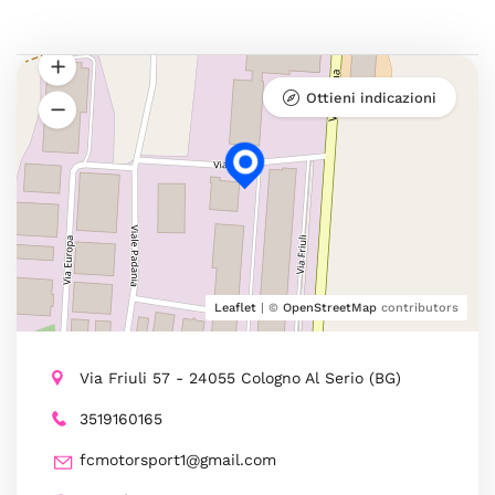
Ottieni indicazioni
Leaflet
| ©
OpenStreetMap
contributors
Via Friuli 57 - 24055 Cologno Al Serio (BG)
3519160165
fcmotorsport1@gmail.com