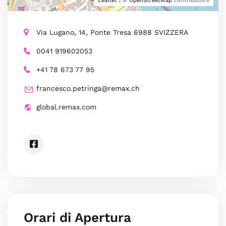
Leaflet
| ©
OpenStreetMap
contributors
Via Lugano, 14, Ponte Tresa 6988 SVIZZERA
0041 919602053
+41 78 673 77 95
francesco.petringa@remax.ch
global.remax.com
Orari di Apertura