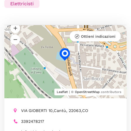
Elettricisti
Ottieni indicazioni
Leaflet
| ©
OpenStreetMap
contributors
VIA GIOBERTI 10,Cantù, 22063,CO
3392478217