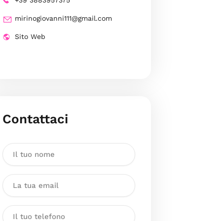
+39 3883957375
mirinogiovanni111@gmail.com
Sito Web
Contattaci