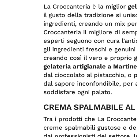
La Croccanteria è la miglior
ge
il gusto della tradizione si uni
ingredienti, creando un mix per
Croccanteria il migliore di semp
esperti seguono con cura l’anti
gli ingredienti freschi e genui
creando così il vero e proprio g
gelateria artigianale a Martin
dal cioccolato al pistacchio, o 
dal sapore inconfondibile, per 
soddisfare ogni palato.
CREMA SPALMABILE AL
Tra i prodotti che La Croccante
creme spalmabili gustose e deli
dai professionisti del settore. I