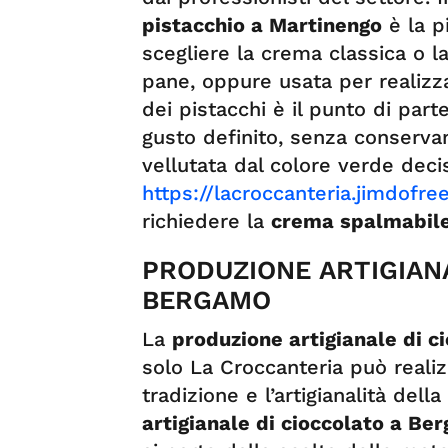
pistacchio a Martinengo
è la pi
scegliere la crema classica o l
pane, oppure usata per realizza
dei pistacchi è il punto di par
gusto definito, senza conservan
vellutata dal colore verde deciso
https://lacroccanteria.jimdofre
richiedere la
crema spalmabile
PRODUZIONE ARTIGIANA
BERGAMO
La
produzione artigianale di 
solo La Croccanteria può reali
tradizione e l’artigianalità dell
artigianale di cioccolato a B