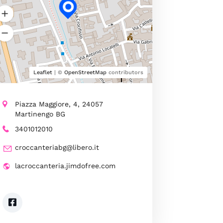
Leaflet
| ©
OpenStreetMap
contributors
Piazza Maggiore, 4, 24057
Martinengo BG
3401012010
croccanteriabg@libero.it
lacroccanteria.jimdofree.com