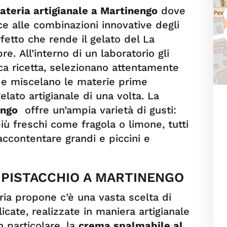
lateria artigianale a Martinengo
dove
sce alle combinazioni innovative degli
fetto che rende il gelato del La
re. All’interno di un laboratorio gli
ca ricetta, selezionano attentamente
ni e miscelano le materie prime
elato artigianale di una volta. La
engo
offre un’ampia varietà di gusti:
più freschi come fragola o limone, tutti
accontentare grandi e piccini e
 PISTACCHIO A MARTINENGO
ria propone c’è una vasta scelta di
cate, realizzate in maniera artigianale
n particolare, la
crema spalmabile al