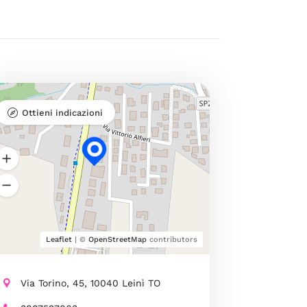
Ottieni indicazioni
Leaflet
| ©
OpenStreetMap
contributors
Via Torino, 45, 10040 Leinì TO