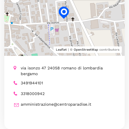
Leaflet
| ©
OpenStreetMap
contributors
via isonzo 47 24058 romano di lombardia
bergamo
3491944101
3318000942
amministrazione@centroparadise.it