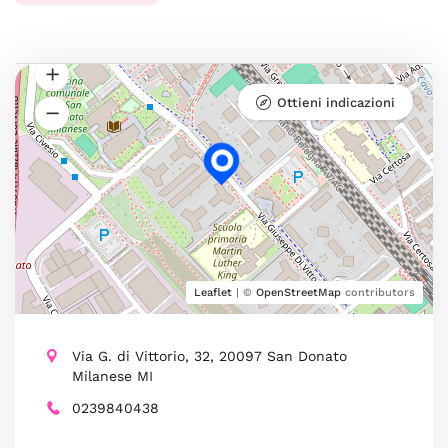
Ottieni indicazioni
Leaflet
| ©
OpenStreetMap
contributors
Via G. di Vittorio, 32, 20097 San Donato
Milanese MI
0239840438