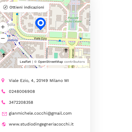
Ottieni indicazioni
Leaflet
| ©
OpenStreetMap
contributors
Viale Ezio, 4, 20149 Milano MI
0248006908
3472208358
gianmichele.cocchi@gmail.com
www.studiodingegneriacocchi.it