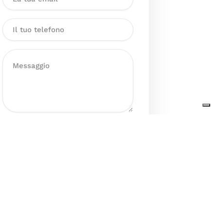
Dichiaro di aver preso visione
dell’Informativa sul trattamento
dei dati personali presente al
seguente
link
ai sensi degli artt. 13
e 14 del GDPR ed esprimo il mio
consenso esplicito, libero ed
informato al trattamento dei miei
dati personali.