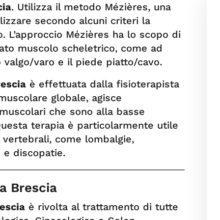
cia
. Utilizza il metodo Mézières, una
izzare secondo alcuni criteri la
o. L’approccio Mézières ha lo scopo di
arato muscolo scheletrico, come ad
o valgo/varo e il piede piatto/cavo.
rescia
è effettuata dalla fisioterapista
 muscolare globale, agisce
 muscolari che sono alla basse
Questa terapia è particolarmente utile
 vertebrali, come lombalgie,
e e discopatie.
a Brescia
escia
è rivolta al trattamento di tutte