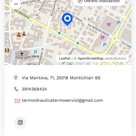
Ottieni indicazioni
Leaflet
| ©
OpenStreetMap
contributors
Via Mantova, 71, 25018 Montichiari BS
3914368424
termoidraulicatermoservizi@gmail.com