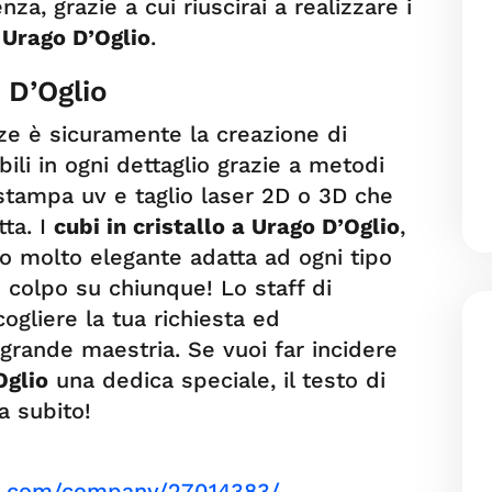
za, grazie a cui riuscirai a realizzare i
 Urago D’Oglio
.
o D’Oglio
ze è sicuramente la creazione di
abili in ogni dettaglio grazie a metodi
, stampa uv e taglio laser 2D o 3D che
tta. I
cubi in cristallo a Urago D’Oglio
,
o molto elegante adatta ad ogni tipo
re colpo su chiunque! Lo staff di
gliere la tua richiesta ed
grande maestria. Se vuoi far incidere
Oglio
una dedica speciale, il testo di
a subito!
in.com/company/27014383/