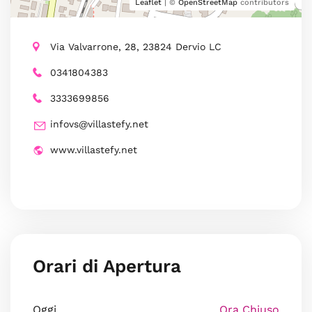
Leaflet
| ©
OpenStreetMap
contributors
Via Valvarrone, 28, 23824 Dervio LC
0341804383
3333699856
infovs@villastefy.net
www.villastefy.net
Orari di Apertura
Oggi
Ora Chiuso