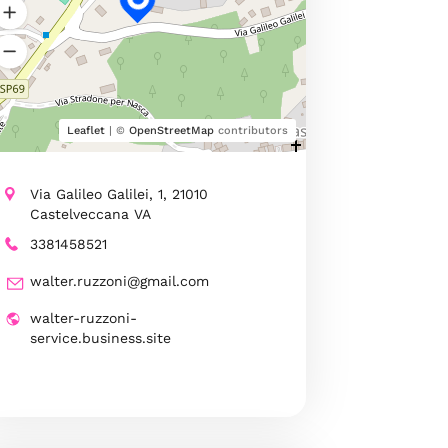
Leaflet
| ©
OpenStreetMap
contributors
Via Galileo Galilei, 1, 21010
Castelveccana VA
3381458521
walter.ruzzoni@gmail.com
walter-ruzzoni-
service.business.site