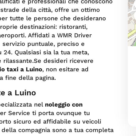
lificati e professionali che conoscono
e strade della città, offre un ottimo
per tutte le persone che desiderano
prie destinazioni: ristoranti,
 aeroporti. Affidati a WMR Driver
n servizio puntuale, preciso e
u 24. Qualsiasi sia la tua meta,
e rilassante.Se desideri ricevere
io taxi a Luino
, non esitare ad
la fine della pagina.
e a Luino
pecializzata nel
noleggio con
er Service ti porta ovunque tu
rto sicuro ed affidabile su veicoli
iver della compagnia sono a tua completa