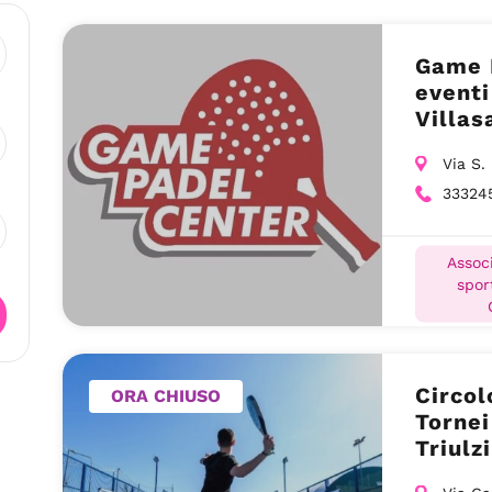
Game P
eventi
Villas
Via S.
33324
Associ
spor
Circol
ORA CHIUSO
Tornei
Triulz