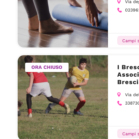
Via de
02396
Campi s
I Bres
ORA CHIUSO
Associ
Bresci
Via de
33873
Campi s