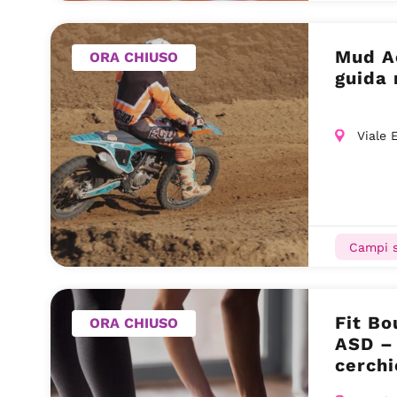
Mud A
ORA CHIUSO
guida 
Viale 
Campi s
Fit Bo
ORA CHIUSO
ASD – 
cerchi
(MI)