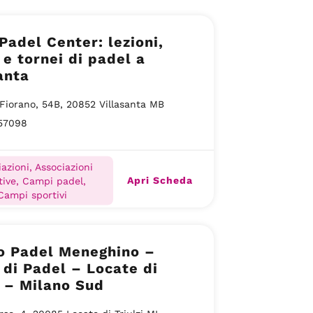
adel Center: lezioni,
 e tornei di padel a
anta
 Fiorano, 54B, 20852 Villasanta MB
57098
azioni, Associazioni
Apri Scheda
tive, Campi padel,
Campi sportivi
o Padel Meneghino –
 di Padel – Locate di
i – Milano Sud