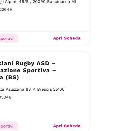
gli Alpini, 48/B , 20090 Buccinasco MI
22649
Apri Scheda
portivi
ciani Rugby ASD –
azione Sportiva –
a (BS)
lla Palazzina 86 P, Brescia 25100
05046
Apri Scheda
portivi