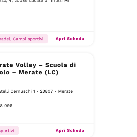
rso, 4, 20085 Locate di Triulzi MI
Apri Scheda
adel, Campi sportivi
ate Volley – Scuola di
olo – Merate (LC)
atelli Cernuschi 1 - 23807 - Merate
28 096
Apri Scheda
portivi