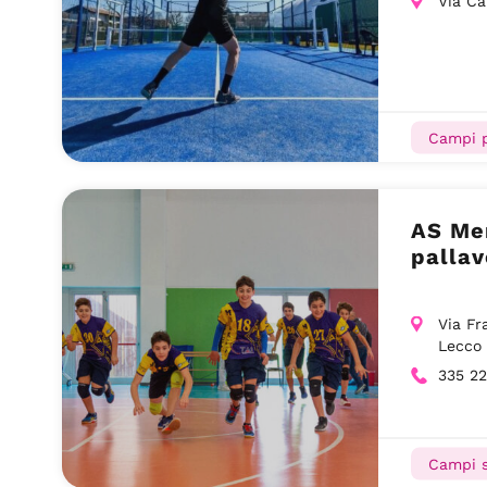
Via Ca
Campi p
AS Mer
pallav
Via Fr
Lecco
335 2
Campi s