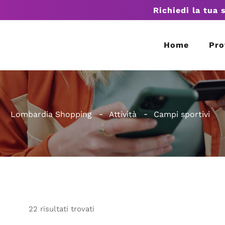
Richiedi la tua 
Home
Pro
Lombardia Shopping
Attività
Campi sportivi
22
risultati
trovati