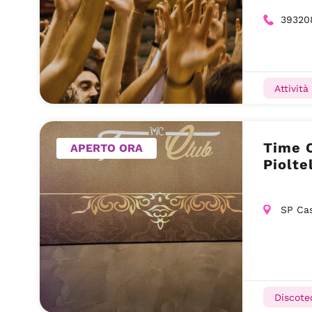
39320
Attività
Time C
APERTO ORA
Piolte
SP Cas
Discote