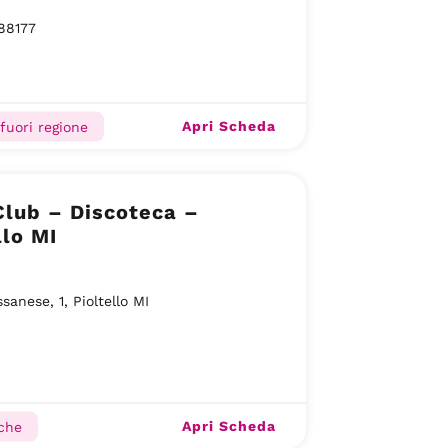
88177
Apri Scheda
 fuori regione
lub – Discoteca –
llo MI
sanese, 1, Pioltello MI
Apri Scheda
che