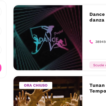
Dance 
danza 
38945
Scuole 
Tunan 
ORA CHIUSO
Tempo