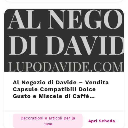
Al Negozio di Davide – Vendita
Capsule Compatibili Dolce
Gusto e Miscele di Caffè
pregiate – Shop Online
Decorazioni e articoli per la
Apri Scheda
casa