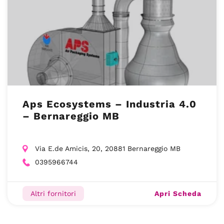
Aps Ecosystems – Industria 4.0
– Bernareggio MB
Via E.de Amicis, 20, 20881 Bernareggio MB
0395966744
Apri Scheda
Altri fornitori