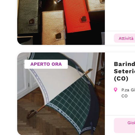
Attività
Barind
APERTO ORA
Seteri
(CO)
P.za G
CO
Gio