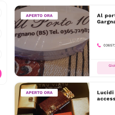
Al por
APERTO ORA
Gargn
03657
Gio
Lucidi
APERTO ORA
access