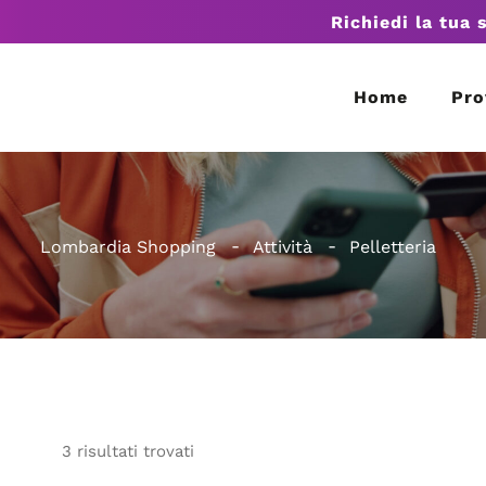
Richiedi la tua 
Home
Pro
Lombardia Shopping
Attività
Pelletteria
3
risultati
trovati