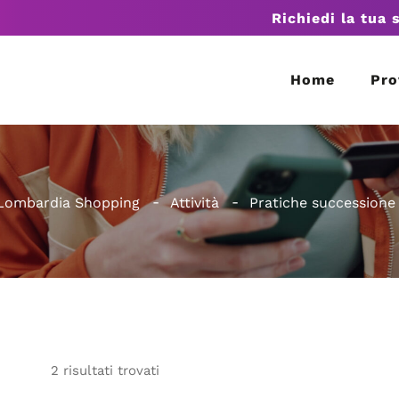
Richiedi la tua 
Home
Pro
Lombardia Shopping
Attività
Pratiche successione
2
risultati
trovati