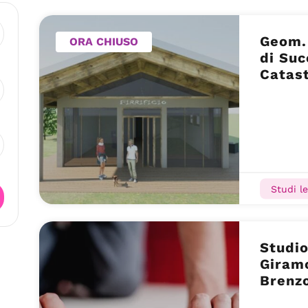
Geom. 
ORA CHIUSO
di Suc
Catast
Studi le
Studio
Giram
Brenzo