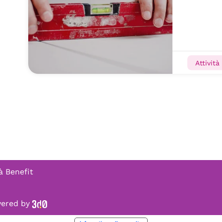
Attività
à Benefit
owered by