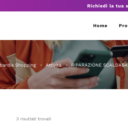
Richiedi la tua 
Home
Pro
ardia Shopping
Attività
RIPARAZIONE SCALDABA
3
risultati
trovati