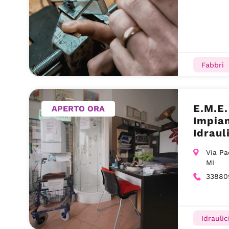
Fabbri
E.M.E.
APERTO ORA
Impian
Idraul
Via Pa
MI
33880
Idraulic