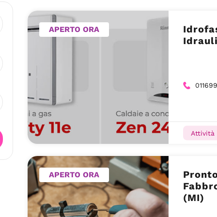
Idrofa
APERTO ORA
Idraul
01169
Attività
Pronto
APERTO ORA
Fabbro
(MI)