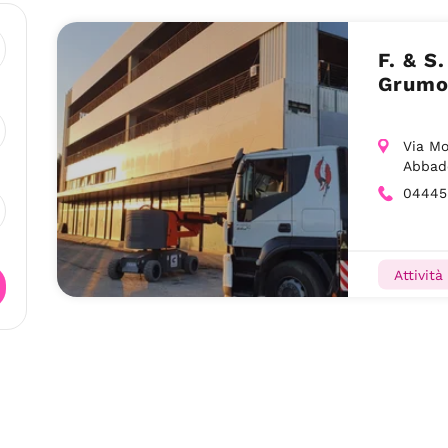
F. & S
Grumo
Via Mo
Abbad
04445
Attività