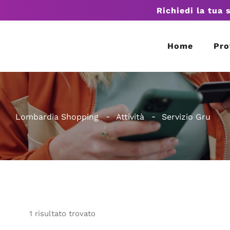
Richiedi la tua 
Home
Pro
Lombardia Shopping
Attività
Servizio Gru
1
risultato
trovato