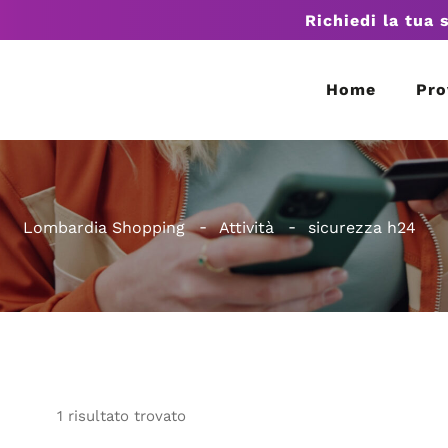
Richiedi la tua 
Home
Pro
Lombardia Shopping
Attività
sicurezza h24
1
risultato
trovato