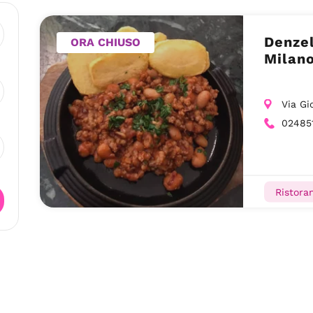
Denzel
ORA CHIUSO
Milan
Via Gi
02485
Ristoran