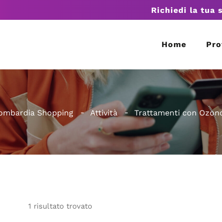
Richiedi la tua 
Home
Pro
ombardia Shopping
Attività
Trattamenti con Ozon
1
risultato
trovato