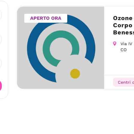
Ozone 
APERTO ORA
Corpo 
Beness
(CO)
Via IV
CO
Centri o