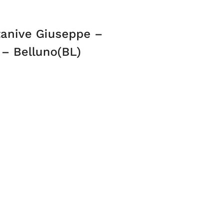
tanive Giuseppe –
i – Belluno(BL)