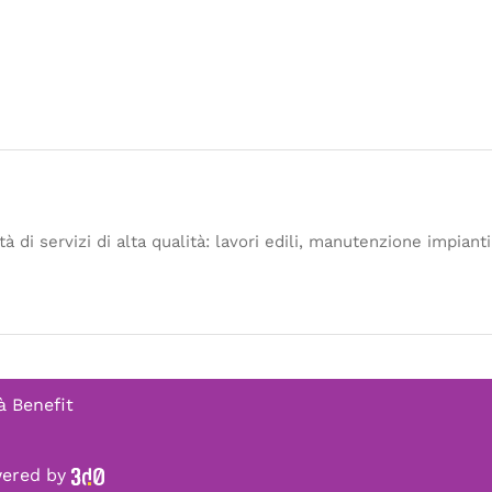
 di servizi di alta qualità: lavori edili, manutenzione impianti (
à Benefit
owered by