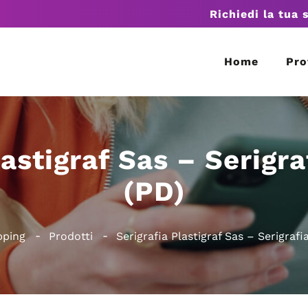
Richiedi la tua 
Home
Pro
lastigraf Sas – Serigr
(PD)
pping
Prodotti
Serigrafia Plastigraf Sas – Serigraf