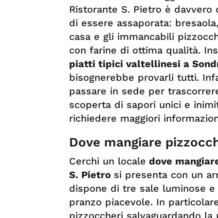
Ristorante S. Pietro è davvero 
di essere assaporata: bresaola, s
casa e gli immancabili pizzocc
con farine di ottima qualità. I
piatti tipici valtellinesi a Sond
bisognerebbe provarli tutti. Infa
passare in sede per trascorrere
scoperta di sapori unici e inim
richiedere maggiori informazion
Dove mangiare pizzocch
Cerchi un locale
dove mangiare 
S. Pietro
si presenta con un a
dispone di tre sale luminose e
pranzo piacevole. In particolar
pizzoccheri salvaguardando la ri