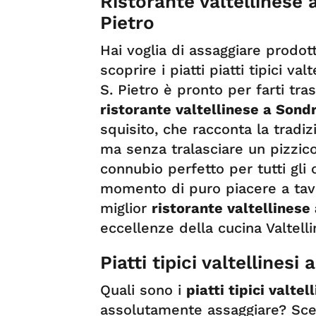
Ristorante valtellinese 
Pietro
Hai voglia di assaggiare prodott
scoprire i piatti piatti tipici va
S. Pietro è pronto per farti tra
ristorante valtellinese a Sond
squisito, che racconta la tradizio
ma senza tralasciare un pizzico
connubio perfetto per tutti gli
momento di puro piacere a tavo
miglior
ristorante valtellinese
eccellenze della cucina Valtell
Piatti tipici valtellinesi
Quali sono i
piatti tipici valtel
assolutamente assaggiare? Sceg