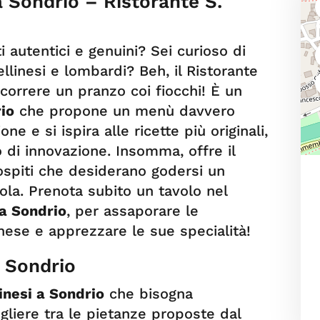
a Sondrio – Ristorante S.
i autentici e genuini? Sei curioso di
ltellinesi e lombardi? Beh, il Ristorante
scorrere un pranzo coi fiocchi! È un
rio
che propone un menù davvero
ne e si ispira alle ricette più originali,
 di innovazione. Insomma, offre il
 ospiti che desiderano godersi un
la. Prenota subito un tavolo nel
 a Sondrio
, per assaporare le
inese e apprezzare le sue specialità!
 a Sondrio
linesi a Sondrio
che bisogna
liere tra le pietanze proposte dal