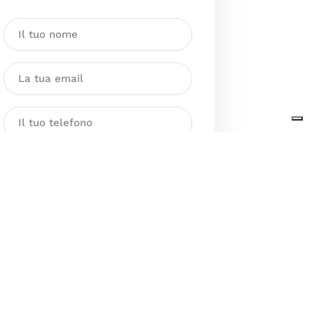
Dichiaro di aver preso visione
dell’Informativa sul trattamento
dei dati personali presente al
seguente
link
ai sensi degli artt. 13