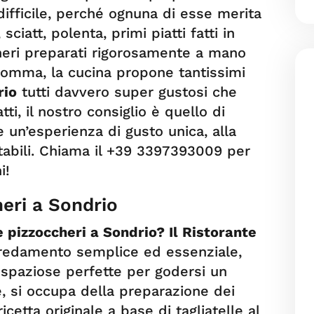
difficile, perché ognuna di esse merita
ciatt, polenta, primi piatti fatti in
heri preparati rigorosamente a mano
nsomma, la cucina propone tantissimi
rio
tutti davvero super gustosi che
tti, il nostro consiglio è quello di
 un’esperienza di gusto unica, alla
itabili. Chiama il +39 3397393009 per
i!
eri a Sondrio
pizzoccheri a Sondrio? Il Ristorante
rredamento semplice ed essenziale,
 spaziose perfette per godersi un
e, si occupa della preparazione dei
cetta originale a base di tagliatelle al